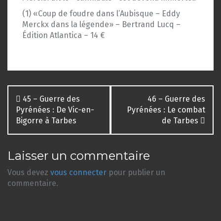
(1) «Coup de foudre dans l’Aubisque – Eddy
Merckx dans la légende» – Bertrand Lucq –
Édition Atlantica – 14 €
Navigation
45 – Guerre des
46 – Guerre des
des
Pyrénées : De Vic-en-
Pyrénées : Le combat
Bigorre à Tarbes
de Tarbes
articles
Laisser un commentaire
Vous devez
vous connecter
pour publier un
commentaire.