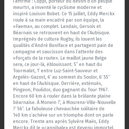
l’affirme : Coppi, porteur du destin d’un peuple
meurtri, a inventé le cyclisme moderne et
inspiré Louison Bobet. Ce 15 juillet, Eddy Merckx
roule à sa main encadré par son équipe, la
«Faema», au complet. Landais, Gersois et
Béarnais se retrouvent en haut de l’Aubisque.
Imprégnés de culture Rugby, ils louent les
qualités d’André Boniface et partagent pain de
campagne et saucisson dans l’attente des
«forçats de la route». Le maillot jaune Belge
sera, ce jour-là, éblouissant. 5’’ en haut du
Tourmalet, 1’ entre Luz-Saint-Sauveur et
Argelès-Gazost, 6’ au sommet du Soulor, 6’ 55”
en haut de l’Aubisque. Derrière, exténués,
Pingeon, Poulidor, duo gagnant du Tour 1967.
Encore 60 km à rouler dans la brûlante plaine
béarnaise. À Monein 7’, à Mourenx-Ville-Nouvelle
7’ 56”. La fabuleuse chevauchée solitaire de
140 km s’achève sur un triomphe dont on parle
encore. Trente ans après Sylvère Maës, Eddy
Merckx dit le «cannibale» est devenu immortel.