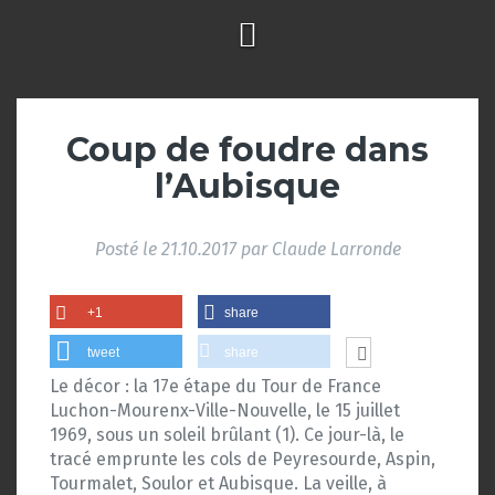
Coup de foudre dans
l’Aubisque
Posté le
21.10.2017
par
Claude Larronde
+1
share
tweet
share
Le décor : la 17e étape du Tour de France
Luchon-Mourenx-Ville-Nouvelle, le 15 juillet
1969, sous un soleil brûlant (1). Ce jour-là, le
tracé emprunte les cols de Peyresourde, Aspin,
Tourmalet, Soulor et Aubisque. La veille, à