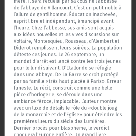
mère. Il sera recueilli par sa cousine l’abbesse
de l’abbaye de Villancourt. C’est un petit noble à
l’allure de gentilhomme. Éducation inachevée,
esprit libre et indépendant, émancipé avant
l’heure. Chez l’abbesse, ses amis sont acquis
aux idées nouvelles et les vives discussions sur
Voltaire, Montesquieu, Rousseau, d’Alembert et
Diderot remplissent leurs soirées. La population
déteste ces jeunes. Le 26 septembre, un
mandat d’arrêt est lancé contre les trois jeunes
pour le lundi suivant. D’Etallonde se réfugie
dans une abbaye. De La Barre se croit protégé
par sa famille «très haut placée à Paris». Erreur
funeste. Le récit, construit comme une belle
pièce d’horlogerie, se déroule dans une
ambiance féroce, implacable. L’auteur montre
avec un luxe de détails le rôle du «double joug
de la monarchie et de l’Église» pour éteindre les
premières lueurs du siècle des Lumières.
Dernier procès pour blasphème, le verdict
choquera l’Europe entière. Un grand livre