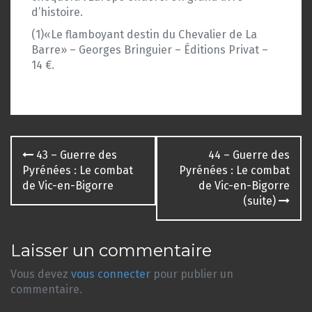
d’histoire.
(1)«Le flamboyant destin du Chevalier de La
Barre» – Georges Bringuier – Éditions Privat –
14 €.
Navigation
43 – Guerre des
44 – Guerre des
des
Pyrénées : Le combat
Pyrénées : Le combat
de Vic-en-Bigorre
de Vic-en-Bigorre
articles
(suite)
Laisser un commentaire
Vous devez
vous connecter
pour publier un
commentaire.