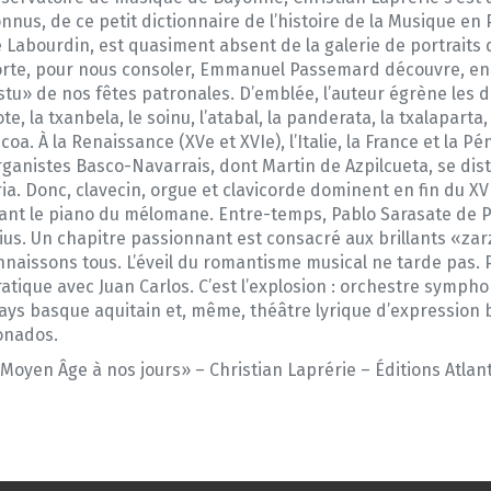
onnus, de ce petit dictionnaire de l’histoire de la Musique en
 Labourdin, est quasiment absent de la galerie de portraits q
rte, pour nous consoler, Emmanuel Passemard découvre, en 19
istu» de nos fêtes patronales. D’emblée, l’auteur égrène les 
te, la txanbela, le soinu, l’atabal, la panderata, la txalaparta
coa. À la Renaissance (XVe et XVIe), l’Italie, la France et la P
ganistes Basco-Navarrais, dont Martin de Azpilcueta, se dis
ria. Donc, clavecin, orgue et clavicorde dominent en fin du X
nt le piano du mélomane. Entre-temps, Pablo Sarasate de Pa
varius. Un chapitre passionnant est consacré aux brillants «zar
nnaissons tous. L’éveil du romantisme musical ne tarde pas. P
ratique avec Juan Carlos. C’est l’explosion : orchestre symph
ays basque aquitain et, même, théâtre lyrique d’expression
ionados.
Moyen Âge à nos jours» – Christian Laprérie – Éditions Atlant