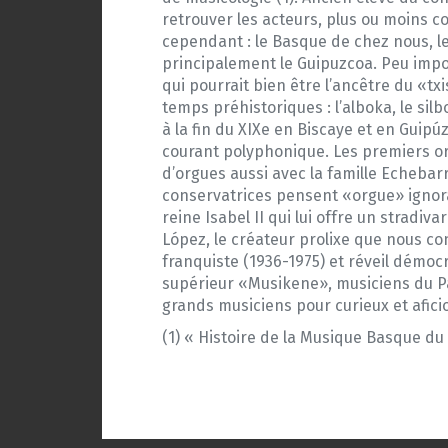
retrouver les acteurs, plus ou moins c
cependant : le Basque de chez nous, le
principalement le Guipuzcoa. Peu impo
qui pourrait bien être l’ancêtre du «tx
temps préhistoriques : l’alboka, le silbo
à la fin du XIXe en Biscaye et en Guipúz
courant polyphonique. Les premiers or
d’orgues aussi avec la famille Echebar
conservatrices pensent «orgue» ignora
reine Isabel II qui lui offre un stradi
López, le créateur prolixe que nous co
franquiste (1936-1975) et réveil démoc
supérieur «Musikene», musiciens du P
grands musiciens pour curieux et afic
(1) « Histoire de la Musique Basque du 