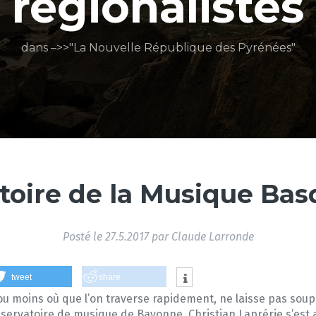
régionalistes
dans –>>"La Nouvelle République des Pyrénées"
toire de la Musique Ba
Posté le
27.5.2017
par
Claude Larronde
tweet
share
ou moins où que l’on traverse rapidement, ne laisse pas sou
nservatoire de musique de Bayonne, Christian Laprérie s’est 