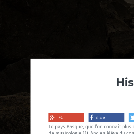
His
+1
share
Le pays Basque, que l’on connaît plus 
de musicologie (1). Ancien élève du co