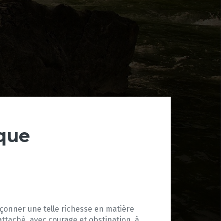
sque
pçonner une telle richesse en matière
attaché, avec courage et obstination, à