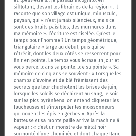
et…peut-être lu. Je passais incognito, en
sifflotant, devant les librairies de la région ». Il
raconte que son village est unique, minuscule,
paysan, qui « n’est jamais silencieux, mais ce
sont des bruits paisibles, des murmures dans
ma mémoire ». L’écriture est ciselée. Qu’est le
temps pour l’homme ? Un temps géométrique,
triangulaire « large au début, puis qui se
rétrécit, dont les deux côtés se resserrent pour
finir en pointe. Le temps vous écrase un jour et
vous perce…dans sa pointe…de sa pointe ». Sa
mémoire de cinq ans se souvient : « Lorsque les
champs d’avoine et de blé frémissent des
secrets que leur chuchotent les brises de juin,
lorsque les soleils se déchirent au sang, le soir
sur les pics pyrénéens, on entend cliqueter les
faucheuses et s’interpeller les moissonneurs
qui nouent les épis en gerbes ». Après la
batteuse et sa monte paille arrive la machine à
vapeur : « c’est un monstre de métal noir
surmonté d’une cheminée et dont chaque flanc