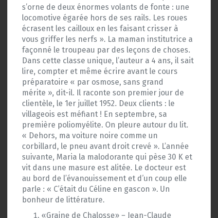
s’orne de deux énormes volants de fonte : une
locomotive égarée hors de ses rails. Les roues
écrasent les cailloux en les faisant crisser à
vous griffer les nerfs ». La maman institutrice a
façonné le troupeau par des leçons de choses.
Dans cette classe unique, l’auteur a 4 ans, il sait
lire, compter et même écrire avant le cours
préparatoire « par osmose, sans grand
mérite », dit-il. Il raconte son premier jour de
clientèle, le 1er juillet 1952. Deux clients : le
villageois est méfiant ! En septembre, sa
première poliomyélite. On pleure autour du lit.
« Dehors, ma voiture noire comme un
corbillard, le pneu avant droit crevé ». L’année
suivante, Maria la malodorante qui pèse 30 K et
vit dans une masure est alitée. Le docteur est
au bord de l’évanouissement et d’un coup elle
parle : « C’était du Céline en gascon ». Un
bonheur de littérature.
«Graine de Chalosse» – Jean-Claude