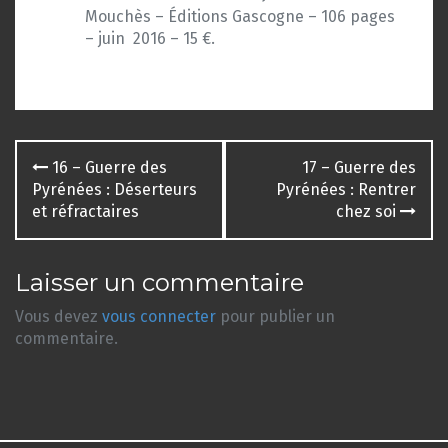
Mouchès – Éditions Gascogne – 106 pages
– juin 2016 – 15 €.
Navigation
16 – Guerre des
17 – Guerre des
des
Pyrénées : Déserteurs
Pyrénées : Rentrer
et réfractaires
chez soi
articles
Laisser un commentaire
Vous devez
vous connecter
pour publier un
commentaire.