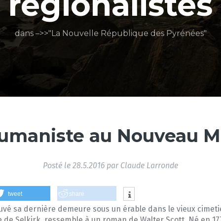
régionalistes
dans –>>"La Nouvelle République des Pyrénées"
umaniste au Nouveau 
Posté le
28.5.2016
par
Claude Larronde
tweet
share
uvé sa dernière demeure sous un érable dans le vieux cimetiè
de Selkirk, ressemble à un roman de Walter Scott. Né en 1771, à