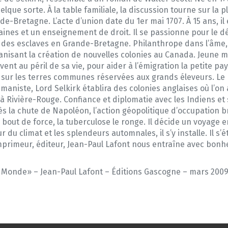
quelque sorte. À la table familiale, la discussion tourne sur la
e-Bretagne. L’acte d’union date du 1er mai 1707. À 15 ans, il e
ines et un enseignement de droit. Il se passionne pour le dé
te des esclaves en Grande-Bretagne. Philanthrope dans l’âme, 
anisant la création de nouvelles colonies au Canada. Jeune m
nt au péril de sa vie, pour aider à l’émigration la petite 
il sur les terres communes réservées aux grands éleveurs. Le
umaniste, Lord Selkirk établira des colonies anglaises où l’on
, à Rivière-Rouge. Confiance et diplomatie avec les Indiens et
ès la chute de Napoléon, l’action géopolitique d’occupation b
 bout de force, la tuberculose le ronge. Il décide un voyage e
u climat et les splendeurs automnales, il s’y installe. Il s’éte
imprimeur, éditeur, Jean-Paul Lafont nous entraîne avec bonhe
 Monde» – Jean-Paul Lafont – Éditions Gascogne – mars 2009 