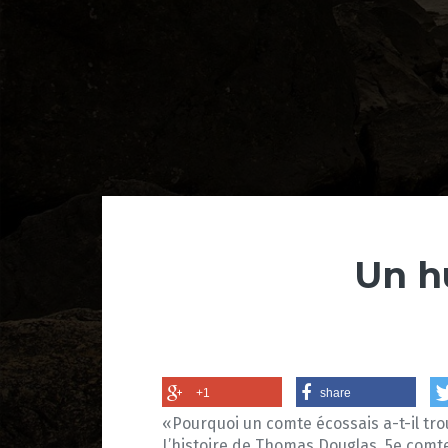
Un h
+1
share
«Pourquoi un comte écossais a-t-il tro
L’histoire de Thomas Douglas, 5e comte 