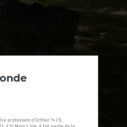
Monde
re protestant d’Orthez ?» (1).
 St Mary’s Isle, il fait partie de la