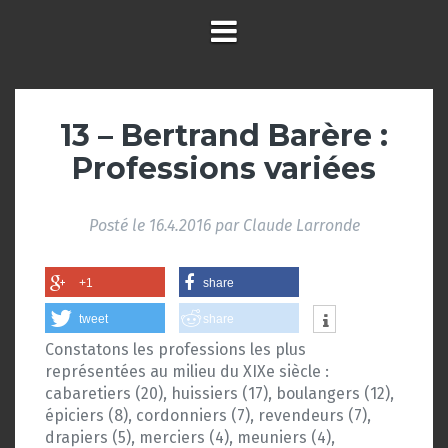
13 – Bertrand Barère :
Professions variées
Posté le
16.4.2016
par
Claude Larronde
+1
share
tweet
share
Constatons les professions les plus
représentées au milieu du XIXe siècle :
cabaretiers (20), huissiers (17), boulangers (12),
épiciers (8), cordonniers (7), revendeurs (7),
drapiers (5), merciers (4), meuniers (4),