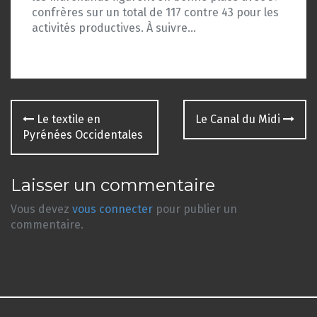
confrères sur un total de 117 contre 43 pour les
activités productives. À suivre…
Navigation
Le textile en
Le Canal du Midi
des
Pyrénées Occidentales
articles
Laisser un commentaire
Vous devez
vous connecter
pour publier un
commentaire.