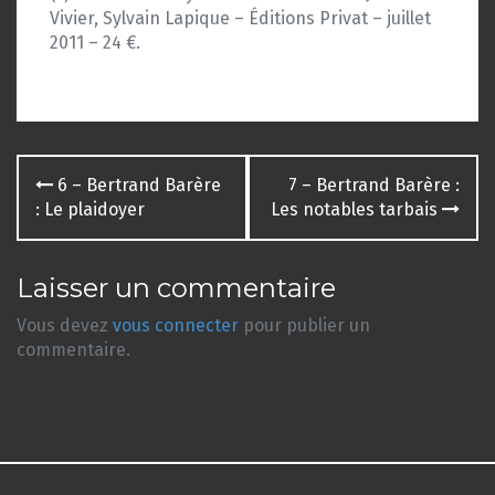
Vivier, Sylvain Lapique – Éditions Privat – juillet
2011 – 24 €.
Navigation
6 – Bertrand Barère
7 – Bertrand Barère :
des
: Le plaidoyer
Les notables tarbais
articles
Laisser un commentaire
Vous devez
vous connecter
pour publier un
commentaire.