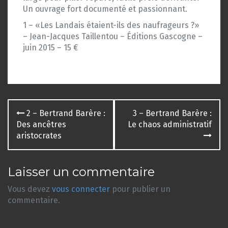
Un ouvrage fort documenté et passionnant.
1 – «Les Landais étaient-ils des naufrageurs ?»
– Jean-Jacques Taillentou – Éditions Gascogne –
juin 2015 – 15 €
Navigation
2 – Bertrand Barère :
3 – Bertrand Barère :
des
Des ancêtres
Le chaos administratif
aristocrates
articles
Laisser un commentaire
Vous devez
vous connecter
pour publier un
commentaire.