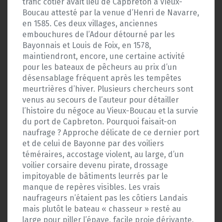
trafic côtier avait lieu de Capbreton à Vieux-
Boucau attesté par la venue d’Henri de Navarre,
en 1585. Ces deux villages, anciennes
embouchures de l’Adour détourné par les
Bayonnais et Louis de Foix, en 1578,
maintiendront, encore, une certaine activité
pour les bateaux de pêcheurs au prix d’un
désensablage fréquent après les tempêtes
meurtrières d’hiver. Plusieurs chercheurs sont
venus au secours de l’auteur pour détailler
l’histoire du négoce au Vieux-Boucau et la survie
du port de Capbreton. Pourquoi faisait-on
naufrage ? Approche délicate de ce dernier port
et de celui de Bayonne par des voiliers
téméraires, accostage violent, au large, d’un
voilier corsaire devenu pirate, drossage
impitoyable de bâtiments leurrés par le
manque de repères visibles. Les vrais
naufrageurs n’étaient pas les côtiers Landais
mais plutôt le bateau « chasseur » resté au
large pour piller l’épave, facile proie dérivante.