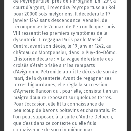
de Peyrepertuse, près de Perpignan. En 1239, à
court d’argent, il revendra Peyrepertuse au Roi
pour 20000 sols melgoriens. Il décédera le 19
janvier 1242 sans descendance. Venait-il de
récompenser le 2e mari de Pétronille que Louis
VIII ressentit les premiers symptômes de la
dysenterie. Il regagna Paris par le Massif
Central avant son décès, le 19 janvier 1242, au
château de Montpensier, dans le Puy-de-Dôme.
L’historien déclare : « La vague déferlante des
croisés s’était brisée sur les remparts
d’Avignon ». Pétronille apprit le décès de son 4e
mari, de la dysenterie. Avant de regagner ses
terres bigourdanes, elle régla la succession
d’Aymeric Rancon qui, pour elle, consistait en un
maigre douaire reposant sur quelques terres.
Pour l’occasion, elle fit la connaissance de
beaucoup de barons poitevins et charentais. Et
l’on peut supposer, à la suite d’André Delpech,
que c’est dans ce contexte qu’elle fit la
connaissance de son cinquième mari.