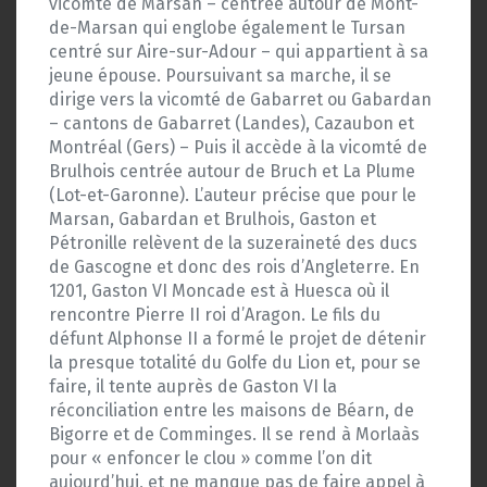
vicomté de Marsan – centrée autour de Mont-
de-Marsan qui englobe également le Tursan
centré sur Aire-sur-Adour – qui appartient à sa
jeune épouse. Poursuivant sa marche, il se
dirige vers la vicomté de Gabarret ou Gabardan
– cantons de Gabarret (Landes), Cazaubon et
Montréal (Gers) – Puis il accède à la vicomté de
Brulhois centrée autour de Bruch et La Plume
(Lot-et-Garonne). L’auteur précise que pour le
Marsan, Gabardan et Brulhois, Gaston et
Pétronille relèvent de la suzeraineté des ducs
de Gascogne et donc des rois d’Angleterre. En
1201, Gaston VI Moncade est à Huesca où il
rencontre Pierre II roi d’Aragon. Le fils du
défunt Alphonse II a formé le projet de détenir
la presque totalité du Golfe du Lion et, pour se
faire, il tente auprès de Gaston VI la
réconciliation entre les maisons de Béarn, de
Bigorre et de Comminges. Il se rend à Morlaàs
pour « enfoncer le clou » comme l’on dit
aujourd’hui, et ne manque pas de faire appel à