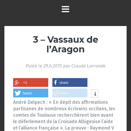
3 – Vassaux de
l’Aragon
Posté le
29.6.2015
par
Claude Larronde
+1
share
tweet
share
André Delpech : « En dépit des affirmations
partisanes de nombreux écrivains occitans, les
comtes de Toulouse recherchèrent bien avant
le déferlement de la Croisade Albigeoise l’aide
et l’alliance française ». La preuve : Raymond V