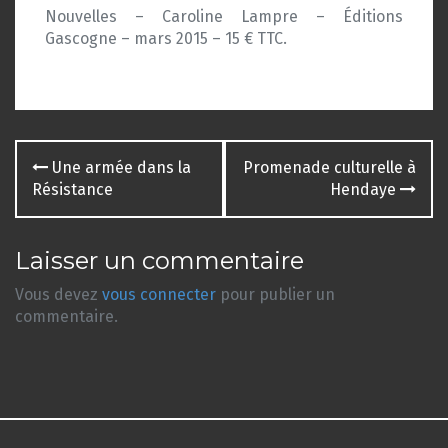
Nouvelles – Caroline Lampre – Éditions
Gascogne – mars 2015 – 15 € TTC.
Navigation
Une armée dans la
Promenade culturelle à
des
Résistance
Hendaye
articles
Laisser un commentaire
Vous devez
vous connecter
pour publier un
commentaire.