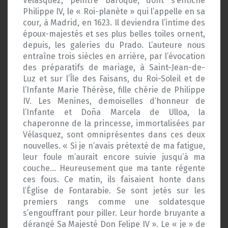
Vélasquez, peintre baroque, dont s’entiche
Philippe IV, le « Roi-planète » qui l’appelle en sa
cour, à Madrid, en 1623. Il deviendra l’intime des
époux-majestés et ses plus belles toiles ornent,
depuis, les galeries du Prado. L’auteure nous
entraîne trois siècles en arrière, par l’évocation
des préparatifs de mariage, à Saint-Jean-de-
Luz et sur l’Île des Faisans, du Roi-Soleil et de
l’Infante Marie Thérèse, fille chérie de Philippe
IV. Les Menines, demoiselles d’honneur de
l’Infante et Doña Marcela de Ulloa, la
chaperonne de la princesse, immortalisées par
Vélasquez, sont omniprésentes dans ces deux
nouvelles. « Si je n’avais prétexté de ma fatigue,
leur foule m’aurait encore suivie jusqu’à ma
couche… Heureusement que ma tante régente
ces fous. Ce matin, ils faisaient honte dans
l’Église de Fontarabie. Se sont jetés sur les
premiers rangs comme une soldatesque
s’engouffrant pour piller. Leur horde bruyante a
dérangé Sa Majesté Don Felipe IV ». Le « je » de