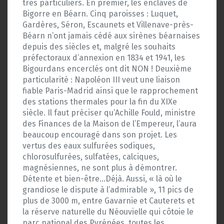
très particuliers. En premier, les enclaves de
Bigorre en Béarn. Cinq paroisses : Luquet,
Gardères, Séron, Escaunets et Villenave-près-
Béarn n’ont jamais cédé aux sirènes béarnaises
depuis des siècles et, malgré les souhaits
préfectoraux d’annexion en 1834 et 1941, les
Bigourdans encerclés ont dit NON ! Deuxième
particularité : Napoléon III veut une liaison
fiable Paris-Madrid ainsi que le rapprochement
des stations thermales pour la fin du XIXe
siècle. Il faut préciser qu’Achille Fould, ministre
des Finances de la Maison de l’Empereur, l’aura
beaucoup encouragé dans son projet. Les
vertus des eaux sulfurées sodiques,
chlorosulfurées, sulfatées, calciques,
magnésiennes, ne sont plus à démontrer.
Détente et bien-être…Déjà. Aussi, « là où le
grandiose le dispute à l’admirable », 11 pics de
plus de 3000 m, entre Gavarnie et Cauterets et
la réserve naturelle du Néouvielle qui côtoie le
parc national des Pyrénées, toutes les