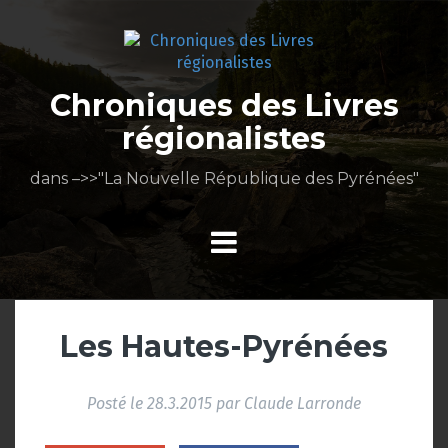
Aller
au
contenu
Chroniques des Livres
régionalistes
dans –>>"La Nouvelle République des Pyrénées"
Les Hautes-Pyrénées
Posté le
28.3.2015
par
Claude Larronde