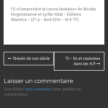
(1) «Comprendre la course landaise» de Nicolas
Vergonzeanne et Cyrille Vidal – Éditions
Atlantica – 227 p – Avril 2014 – 16 € TTC.
Navigation
Témoin de son siècle
73 – Us et coutumes
des
dans les H.P
articles
Laisser un commentaire
Vous devez
vous connecter
pour publier un
commentaire.