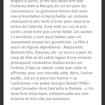
Nogaro à Garlin. Je me suis laissé dire que
Pomarez était la Mecque de cet art pour les
connaisseurs. Le gymnaste-torero doit avoir
une présentation irréprochable, un costume
chatoyant et des nerfs d’acier pour vaincre le
stress de l’attente. Il est noté sur ces écarts
variés corne forte puis corne faible. Les vaches
« coursières » sont aussi notées pour un
classement annuel des ganaderias. La fête a
aussi ces figures légendaires : Mazzantini,
Ramuntchito, Doussau, etc. Le torero a peur du
coup de tête ou de sabot rageur d’une vicieuse
provoquant «tumades» douloureuses sur
l’artiste; il faut se relever coûte que coûte et
affronter pour une nouvelle volte. Alors, l’arène
exulte…Cet art a aussi son hymne « La
Cazérienne » du poète Georges Randé (1906) :
«Salut toréador dont l’œil jette la flamme…». Un
beau livre didactique, indispensable aux non
éclairés et très utile aux amateurs.