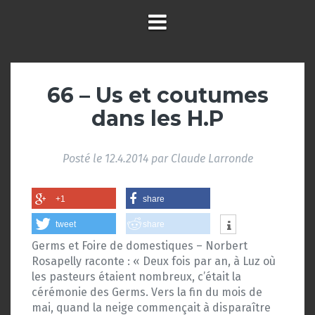
66 – Us et coutumes
dans les H.P
Posté le
12.4.2014
par
Claude Larronde
+1
share
tweet
share
Germs et Foire de domestiques – Norbert
Rosapelly raconte : « Deux fois par an, à Luz où
les pasteurs étaient nombreux, c’était la
cérémonie des Germs. Vers la fin du mois de
mai, quand la neige commençait à disparaître