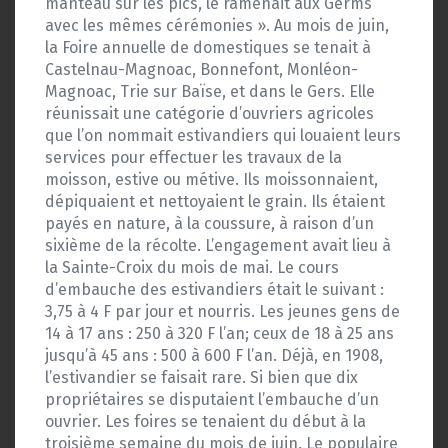
manteau sur les pics, le ramenait aux Germs
avec les mêmes cérémonies ». Au mois de juin,
la Foire annuelle de domestiques se tenait à
Castelnau-Magnoac, Bonnefont, Monléon-
Magnoac, Trie sur Baïse, et dans le Gers. Elle
réunissait une catégorie d’ouvriers agricoles
que l’on nommait estivandiers qui louaient leurs
services pour effectuer les travaux de la
moisson, estive ou métive. Ils moissonnaient,
dépiquaient et nettoyaient le grain. Ils étaient
payés en nature, à la coussure, à raison d’un
sixième de la récolte. L’engagement avait lieu à
la Sainte-Croix du mois de mai. Le cours
d’embauche des estivandiers était le suivant :
3,75 à 4 F par jour et nourris. Les jeunes gens de
14 à 17 ans : 250 à 320 F l’an; ceux de 18 à 25 ans
jusqu’à 45 ans : 500 à 600 F l’an. Déjà, en 1908,
l’estivandier se faisait rare. Si bien que dix
propriétaires se disputaient l’embauche d’un
ouvrier. Les foires se tenaient du début à la
troisième semaine du mois de juin. Le populaire