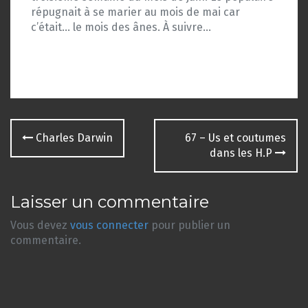
répugnait à se marier au mois de mai car
c’était… le mois des ânes. À suivre…
Navigation
Charles Darwin
67 – Us et coutumes
des
dans les H.P
articles
Laisser un commentaire
Vous devez
vous connecter
pour publier un
commentaire.