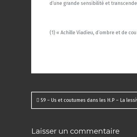
d’une grande sensibilité et transcende
(1) « Achille Viadieu, d’ombre et de cou
Navigation
59 – Us et coutumes dans les H.P – La less
des
articles
Laisser un commentaire