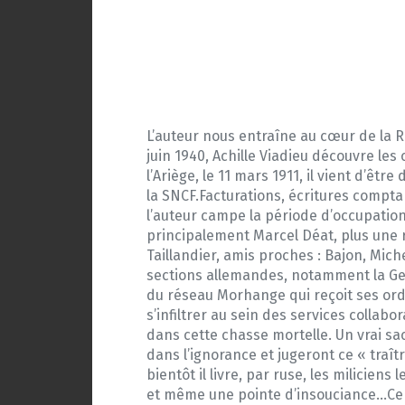
L’auteur nous entraîne au cœur de la R
juin 1940, Achille Viadieu découvre les
l’Ariège, le 11 mars 1911, il vient d’êt
la SNCF.Facturations, écritures compta
l’auteur campe la période d’occupation 
principalement Marcel Déat, plus une ri
Taillandier, amis proches : Bajon, Mich
sections allemandes, notamment la Gest
du réseau Morhange qui reçoit ses ordr
s’infiltrer au sein des services collab
dans cette chasse mortelle. Un vrai sacr
dans l’ignorance et jugeront ce « traître
bientôt il livre, par ruse, les milicien
et même une pointe d’insouciance…Ce b