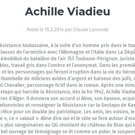
Achille Viadieu
Posté le
15.2.2014
par
Claude Larronde
ésistance toulousaine, à la suite d’un homme pris dans le tou
 clauses de l’armistice avec l’Allemagne et l’Italie dans La 
re démobilisé du bataillon de l’air 153 Toulouse-Pérignon. Juris
bles, travail gris dans l’ombre et l’anonymat. Dans les prem
et les personnages qui feront irruption dans la vie du héros. I
bambelle de miliciens avides d’argent et haineux des juifs, ch
el Chevalier, personnage fictif dans le roman. Après une minu
apo qui harcèle la Résistance, dès la fin 1942, Achille Viadi
es d’Alger. Il donnera son accord si Aline, son épouse, acqui
orationnistes et renseigner la Résistance car la Gestapo de Ka
ifice pour un double jeu patriotique. Les amis, les voisins, le 
 », ce « salaud ». Aline dira oui et le vide se fera autour d’eux
s les plus sanguinaires au QG résistant du château de Brax qui 
el ouvrage de témoignage se lit comme un polar, le suspense