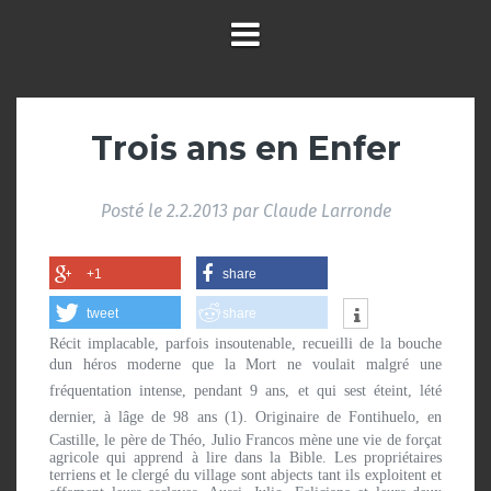
Trois ans en Enfer
Posté le
2.2.2013
par
Claude Larronde
+1
share
tweet
share
Récit implacable, parfois insoutenable, recueilli de la bouche
dun héros moderne que la Mort ne voulait malgré une
fréquentation intense, pendant 9 ans, et qui sest éteint, lété
dernier, à lâge de 98 ans (1). Originaire de Fontihuelo, en
Castille, le père de Théo, Julio Francos mène une vie de forçat
agricole qui apprend à lire dans la Bible. Les propriétaires
terriens et le clergé du village sont abjects tant ils exploitent et