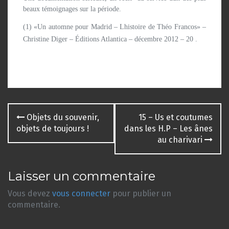
beaux témoignages sur la période.
(1) «Un automne pour Madrid – Lhistoire de Théo Francos» –
Christine Diger – Éditions Atlantica – décembre 2012 – 20 .
Navigation
Objets du souvenir,
15 – Us et coutumes
des
objets de toujours !
dans les H.P – Les ânes
au charivari
articles
Laisser un commentaire
Vous devez
vous connecter
pour publier un
commentaire.