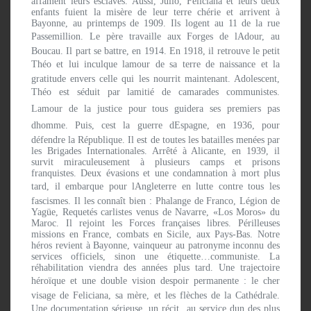
affament leurs esclaves. Aussi, Julio, Feliciana et leurs deux
enfants fuient la misère de leur terre chérie et arrivent à
Bayonne, au printemps de 1909. Ils logent au 11 de la rue
Passemillion. Le père travaille aux Forges de lAdour, au
Boucau. Il part se battre, en 1914. En 1918, il retrouve le petit
Théo et lui inculque lamour de sa terre de naissance et la
gratitude envers celle qui les nourrit maintenant. Adolescent,
Théo est séduit par lamitié de camarades communistes.
Lamour de la justice pour tous guidera ses premiers pas
dhomme. Puis, cest la guerre dEspagne, en 1936, pour
défendre la République. Il est de toutes les batailles menées par
les Brigades Internationales. Arrêté à Alicante, en 1939, il
survit miraculeusement à plusieurs camps et prisons
franquistes. Deux évasions et une condamnation à mort plus
tard, il embarque pour lAngleterre en lutte contre tous les
fascismes. Il les connaît bien : Phalange de Franco, Légion de
Yagüe, Requetés carlistes venus de Navarre, «Los Moros» du
Maroc. Il rejoint les Forces françaises libres. Périlleuses
missions en France, combats en Sicile, aux Pays-Bas. Notre
héros revient à Bayonne, vainqueur au patronyme inconnu des
services officiels, sinon une étiquette…communiste. La
réhabilitation viendra des années plus tard. Une trajectoire
héroïque et une double vision despoir permanente : le cher
visage de Feliciana, sa mère, et les flèches de la Cathédrale.
Une documentation sérieuse, un récit au service dun des plus