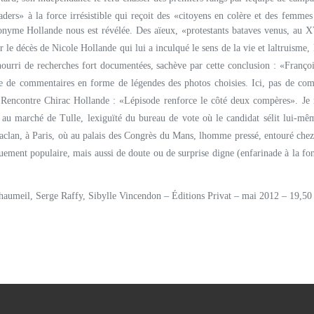
ders» à la force irrésistible qui reçoit des «citoyens en colère et des femm
onyme Hollande nous est révélée. Des aïeux, «protestants bataves venus, au XV
 décès de Nicole Hollande qui lui a inculqué le sens de la vie et laltruisme, le 
, nourri de recherches fort documentées, sachève par cette conclusion : «Franç
este de commentaires en forme de légendes des photos choisies. Ici, pas de co
. Rencontre Chirac Hollande : «Lépisode renforce le côté deux compères». Je
u marché de Tulle, lexiguïté du bureau de vote où le candidat sélit lui-même
lan, à Paris, où au palais des Congrès du Mans, lhomme pressé, entouré chez 
ouement populaire, mais aussi de doute ou de surprise digne (enfarinade à la 
haumeil, Serge Raffy, Sibylle Vincendon – Éditions Privat – mai 2012 – 19,50 