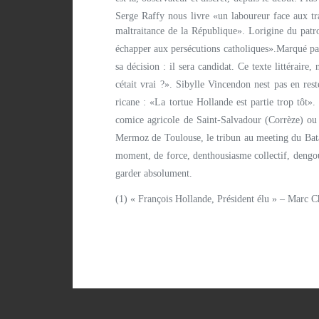
Serge Raffy nous livre «un laboureur face aux tra
maltraitance de la République». Lorigine du patr
échapper aux persécutions catholiques».Marqué par le
sa décision : il sera candidat. Ce texte littéraire
cétait vrai ?». Sibylle Vincendon nest pas en r
ricane : «La tortue Hollande est partie trop tôt»
comice agricole de Saint-Salvadour (Corrèze) ou a
Mermoz de Toulouse, le tribun au meeting du Batac
moment, de force, denthousiasme collectif, deng
garder absolument.
(1) « François Hollande, Président élu » – Marc C