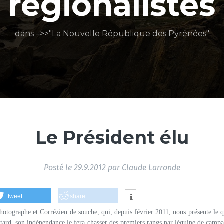
régionalistes
dans –>>"La Nouvelle République des Pyrénées"
Le Président élu
Posté le
29.9.2012
par
Claude Larronde
tweet
share
otographe et Corrézien de souche, qui, depuis février 2011, nous présente le 
us tard, son indépendance le fera chasser des premiers rangs par léquipe de camp