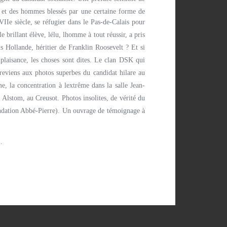
es et des hommes blessés par une certaine forme de
IIe siècle, se réfugier dans le Pas-de-Calais pour
brillant élève, lélu, lhomme à tout réussir, a pris
ois Hollande, héritier de Franklin Roosevelt ? Et si
mplaisance, les choses sont dites. Le clan DSK qui
 reviens aux photos superbes du candidat hilare au
, la concentration à lextrême dans la salle Jean-
Alstom, au Creusot. Photos insolites, de vérité du
fondation Abbé-Pierre). Un ouvrage de témoignage à
.