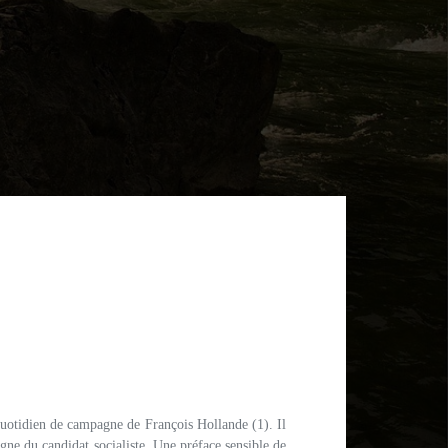
quotidien de campagne de François Hollande (1). Il
agne du candidat socialiste. Une préface sensible de