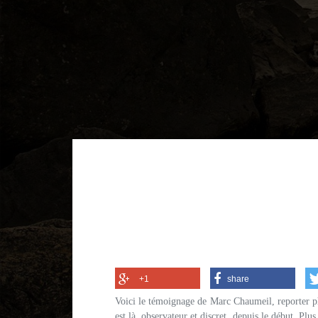
+1
share
Voici le témoignage de Marc Chaumeil, reporter ph
est là, observateur et discret, depuis le début. Pl