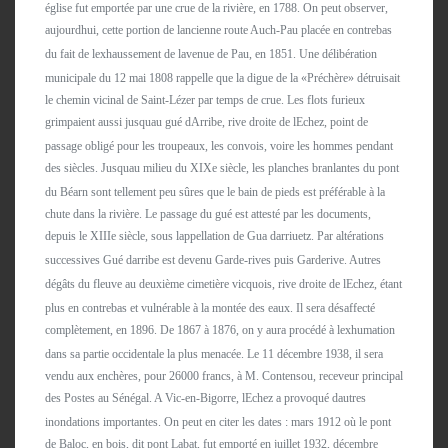
église fut emportée par une crue de la rivière, en 1788. On peut observer,
aujourdhui, cette portion de lancienne route Auch-Pau placée en contrebas
du fait de lexhaussement de lavenue de Pau, en 1851. Une délibération
municipale du 12 mai 1808 rappelle que la digue de la «Préchère» détruisait
le chemin vicinal de Saint-Lézer par temps de crue. Les flots furieux
grimpaient aussi jusquau gué dArribe, rive droite de lEchez, point de
passage obligé pour les troupeaux, les convois, voire les hommes pendant
des siècles. Jusquau milieu du XIXe siècle, les planches branlantes du pont
du Béarn sont tellement peu sûres que le bain de pieds est préférable à la
chute dans la rivière. Le passage du gué est attesté par les documents,
depuis le XIIIe siècle, sous lappellation de Gua darriuetz. Par altérations
successives Gué darribe est devenu Garde-rives puis Garderive. Autres
dégâts du fleuve au deuxième cimetière vicquois, rive droite de lEchez, étant
plus en contrebas et vulnérable à la montée des eaux. Il sera désaffecté
complètement, en 1896. De 1867 à 1876, on y aura procédé à lexhumation
dans sa partie occidentale la plus menacée. Le 11 décembre 1938, il sera
vendu aux enchères, pour 26000 francs, à M. Contensou, receveur principal
des Postes au Sénégal. A Vic-en-Bigorre, lEchez a provoqué dautres
inondations importantes. On peut en citer les dates : mars 1912 où le pont
de Baloc, en bois, dit pont Labat, fut emporté en juillet 1932, décembre