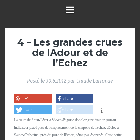
4 – Les grandes crues
de lAdour et de
l’Echez
Posté le
30.6.2012
par
Claude Larronde
+1
share
tweet
share
La route de Saint-Lézer à Vic-en-Bigorre dont lorigine était un poteau
indicateur placé près de lemplacement de la chapelle de lEchez, dédiée à
Sainte-Catherine, près du pont de lEchez, nétait pas épargnée. Cette petite