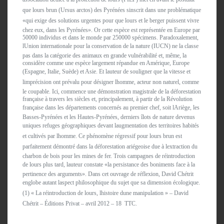
que lours brun (Ursus arctos) des Pyrénées sinscrit dans une problématique
«qui exige des solutions urgentes pour que lours et le berger puissent vivre
chez eux, dans les Pyrénées». Or cette espèce est représentée en Europe par
50000 individus et dans le monde par 250000 spécimens. Paradoxalement,
lUnion internationale pour la conservation de la nature (IUCN) ne la classe
pas dans la catégorie des animaux en grande vulnérabilité et, même, la
considère comme une espèce largement répandue en Amérique, Europe
(Espagne, Italie, Suède) et Asie. Et lauteur de souligner que la vitesse et
limprécision ont prévalu pour désigner lhomme, acteur non naturel, comme
le coupable. Ici, commence une démonstration magistrale de la déforestation
française à travers les siècles et, principalement, à partir de la Révolution
française dans les départements concernés au premier chef, soit lAriège, les
Basses-Pyrénées et les Hautes-Pyrénées, derniers îlots de nature devenus
uniques refuges géographiques devant laugmentation des territoires habités
et cultivés par lhomme. Ce phénomène régressif pour lours brun est
parfaitement démontré dans la déforestation ariégeoise due à lextraction du
charbon de bois pour les mines de fer. Trois campagnes de réintroduction
de lours plus tard, lauteur constate «la persistance des boniments face à la
pertinence des arguments». Dans cet ouvrage de réflexion, David Chétrit
englobe autant laspect philosophique du sujet que sa dimension écologique.
(1) « La réintroduction de lours, lhistoire dune manipulation » – David
Chétrit – Éditions Privat – avril 2012 – 18  TTC.