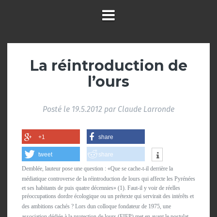
La réintroduction de
l’ours
Posté le
19.5.2012
par
Claude Larronde
+1
share
tweet
share
Demblée, lauteur pose une question : «Que se cache-t-il derrière la
médiatique controverse de la réintroduction de lours qui affecte les Pyrénées
et ses habitants de puis quatre décennies» (1). Faut-il y voir de réelles
préoccupations dordre écologique ou un prétexte qui servirait des intérêts et
des ambitions cachés ? Lors dun colloque fondateur de 1975, une
association dédiée à la protection de lours (FIEP) met en avant le postulat