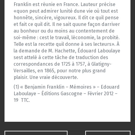
Franklin est réunie en France. Lauteur précise
«quon peut admirer lunité dune vie où tout est
honnête, sincère, vigoureux. Il dit ce quil pense
et fait ce quil dit. Il ne sait quune façon darriver
au bonheur ou du moins au contentement de
soi-même : cest le travail, léconomie, la probité.
Telle est la recette quil donne à ses lecteurs». À
la demande de M. Hachette, Édouard Laboulaye
sest attelé à cette tâche de traduction des
correspondances de 1725 à 1757, à Glatigny-
Versailles, en 1865, pour notre plus grand
plaisir. Une vraie découverte.
(1) « Benjamin Franklin – Mémoires » – Edouard
Laboulaye – Éditions Gascogne – Février 2012 –
19  TTC.