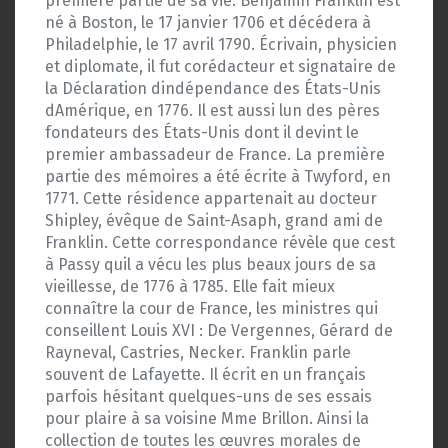
première partie de sa vie. Benjamin Franklin est
né à Boston, le 17 janvier 1706 et décédera à
Philadelphie, le 17 avril 1790. Écrivain, physicien
et diplomate, il fut corédacteur et signataire de
la Déclaration dindépendance des États-Unis
dAmérique, en 1776. Il est aussi lun des pères
fondateurs des États-Unis dont il devint le
premier ambassadeur de France. La première
partie des mémoires a été écrite à Twyford, en
1771. Cette résidence appartenait au docteur
Shipley, évêque de Saint-Asaph, grand ami de
Franklin. Cette correspondance révèle que cest
à Passy quil a vécu les plus beaux jours de sa
vieillesse, de 1776 à 1785. Elle fait mieux
connaître la cour de France, les ministres qui
conseillent Louis XVI : De Vergennes, Gérard de
Rayneval, Castries, Necker. Franklin parle
souvent de Lafayette. Il écrit en un français
parfois hésitant quelques-uns de ses essais
pour plaire à sa voisine Mme Brillon. Ainsi la
collection de toutes les œuvres morales de