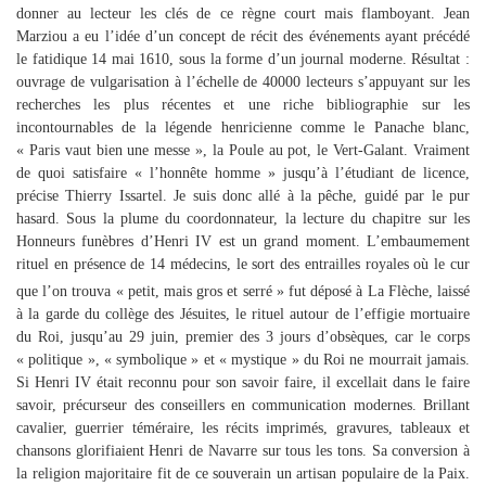
donner au lecteur les clés de ce règne court mais flamboyant. Jean
Marziou a eu l’idée d’un concept de récit des événements ayant précédé
le fatidique 14 mai 1610, sous la forme d’un journal moderne. Résultat :
ouvrage de vulgarisation à l’échelle de 40000 lecteurs s’appuyant sur les
recherches les plus récentes et une riche bibliographie sur les
incontournables de la légende henricienne comme le Panache blanc,
« Paris vaut bien une messe », la Poule au pot, le Vert-Galant. Vraiment
de quoi satisfaire « l’honnête homme » jusqu’à l’étudiant de licence,
précise Thierry Issartel. Je suis donc allé à la pêche, guidé par le pur
hasard. Sous la plume du coordonnateur, la lecture du chapitre sur les
Honneurs funèbres d’Henri IV est un grand moment. L’embaumement
rituel en présence de 14 médecins, le sort des entrailles royales où le cur
que l’on trouva « petit, mais gros et serré » fut déposé à La Flèche, laissé
à la garde du collège des Jésuites, le rituel autour de l’effigie mortuaire
du Roi, jusqu’au 29 juin, premier des 3 jours d’obsèques, car le corps
« politique », « symbolique » et « mystique » du Roi ne mourrait jamais.
Si Henri IV était reconnu pour son savoir faire, il excellait dans le faire
savoir, précurseur des conseillers en communication modernes. Brillant
cavalier, guerrier téméraire, les récits imprimés, gravures, tableaux et
chansons glorifiaient Henri de Navarre sur tous les tons. Sa conversion à
la religion majoritaire fit de ce souverain un artisan populaire de la Paix.