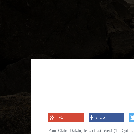
+1
share
Pour Claire Dalzin, le pari est réussi (1). Qui n