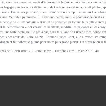
jet, à nouveau, avec le devoir d’intéresser le lecteur et les amoureux du haut 
es bagages que les écrits de Ramond de Carbonnières et un appareil photographi
e siècle. Douze ans plus tard, il veut étendre son champ d’action au Haut-Arag
arre. Véritable pyrénéiste, il le devient, certes, mais le photographe qu’il est
e périple de « l’ethnologue » Briet et de présenter au lecteur le parallèle entre
t la déforestation « ont chassé les habitants, modifié les paysages et les éco
nt une forte nostalgie. Ce pas à pas, dans le sillage de Lucien Briet, donne en
ments des récits de Claire Dalzin. Comme Lucien Briet, elle a revécu ses cam
ragon et fait vibrer sa plume pour notre plus grand plaisir. Un ouvrage qu’il fa
 pas de Lucien Briet » – Claire Dalzin – Editions Cairn – mars 2007 – 40 .