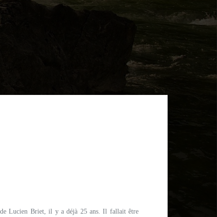
 Lucien Briet, il y a déjà 25 ans. Il fallait être