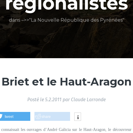
régionalistes
dans –>>"La Nouvelle République des Pyrénées"
Briet et le Haut-Aragon
Posté le
5.2.2011
par
Claude Larronde
tweet
share
e connaissait les ouvrages d’André Galicia sur le Haut-Aragon, le découvreur de