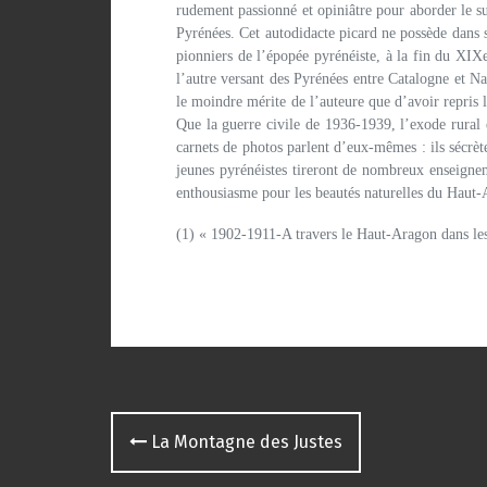
rudement passionné et opiniâtre pour aborder le su
Pyrénées. Cet autodidacte picard ne possède dans s
pionniers de l’épopée pyrénéiste, à la fin du XIX
l’autre versant des Pyrénées entre Catalogne et Nav
le moindre mérite de l’auteure que d’avoir repris l
Que la guerre civile de 1936-1939, l’exode rural e
carnets de photos parlent d’eux-mêmes : ils sécrète
jeunes pyrénéistes tireront de nombreux enseigne
enthousiasme pour les beautés naturelles du Haut-A
(1) « 1902-1911-A travers le Haut-Aragon dans les
Navigation
La Montagne des Justes
des