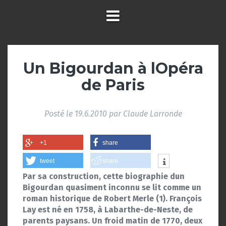
Un Bigourdan à lOpéra
de Paris
Posté le
19.6.2010
par
Claude Larronde
+1
share
tweet
share
Par sa construction, cette biographie dun
Bigourdan quasiment inconnu se lit comme un
roman historique de Robert Merle (1). François
Lay est né en 1758, à Labarthe-de-Neste, de
parents paysans. Un froid matin de 1770, deux