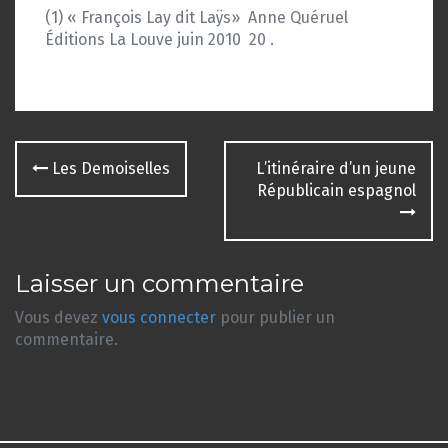
(1) « François Lay dit Laÿs»  Anne Quéruel
Éditions La Louve juin 2010  20 .
Navigation
Les Demoiselles
L’itinéraire d’un jeune
des
Républicain espagnol
articles
Laisser un commentaire
Vous devez
vous connecter
pour publier un
commentaire.