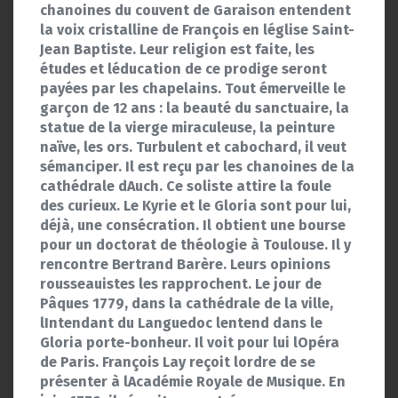
chanoines du couvent de Garaison entendent
la voix cristalline de François en léglise Saint-
Jean Baptiste. Leur religion est faite, les
études et léducation de ce prodige seront
payées par les chapelains. Tout émerveille le
garçon de 12 ans : la beauté du sanctuaire, la
statue de la vierge miraculeuse, la peinture
naïve, les ors. Turbulent et cabochard, il veut
sémanciper. Il est reçu par les chanoines de la
cathédrale dAuch. Ce soliste attire la foule
des curieux. Le Kyrie et le Gloria sont pour lui,
déjà, une consécration. Il obtient une bourse
pour un doctorat de théologie à Toulouse. Il y
rencontre Bertrand Barère. Leurs opinions
rousseauistes les rapprochent. Le jour de
Pâques 1779, dans la cathédrale de la ville,
lIntendant du Languedoc lentend dans le
Gloria porte-bonheur. Il voit pour lui lOpéra
de Paris. François Lay reçoit lordre de se
présenter à lAcadémie Royale de Musique. En