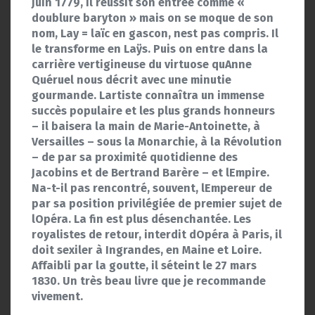
juin 1779, il réussit son entrée comme «
doublure baryton » mais on se moque de son
nom, Lay = laïc en gascon, nest pas compris. Il
le transforme en Laÿs. Puis on entre dans la
carrière vertigineuse du virtuose quAnne
Quéruel nous décrit avec une minutie
gourmande. Lartiste connaîtra un immense
succès populaire et les plus grands honneurs
– il baisera la main de Marie-Antoinette, à
Versailles – sous la Monarchie, à la Révolution
– de par sa proximité quotidienne des
Jacobins et de Bertrand Barère – et lEmpire.
Na-t-il pas rencontré, souvent, lEmpereur de
par sa position privilégiée de premier sujet de
lOpéra. La fin est plus désenchantée. Les
royalistes de retour, interdit dOpéra à Paris, il
doit sexiler à Ingrandes, en Maine et Loire.
Affaibli par la goutte, il séteint le 27 mars
1830. Un très beau livre que je recommande
vivement.