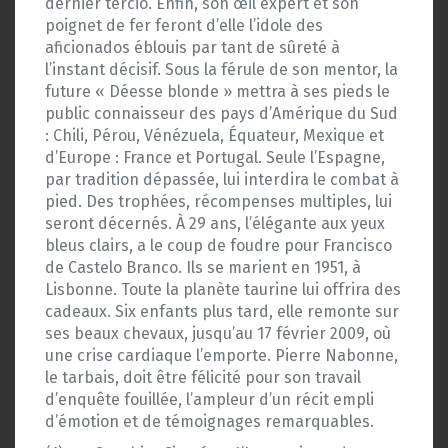
dernier tercio. Enfin, son œil expert et son
poignet de fer feront d’elle l’idole des
aficionados éblouis par tant de sûreté à
l’instant décisif. Sous la férule de son mentor, la
future « Déesse blonde » mettra à ses pieds le
public connaisseur des pays d’Amérique du Sud
: Chili, Pérou, Vénézuela, Équateur, Mexique et
d’Europe : France et Portugal. Seule l’Espagne,
par tradition dépassée, lui interdira le combat à
pied. Des trophées, récompenses multiples, lui
seront décernés. À 29 ans, l’élégante aux yeux
bleus clairs, a le coup de foudre pour Francisco
de Castelo Branco. Ils se marient en 1951, à
Lisbonne. Toute la planète taurine lui offrira des
cadeaux. Six enfants plus tard, elle remonte sur
ses beaux chevaux, jusqu’au 17 février 2009, où
une crise cardiaque l’emporte. Pierre Nabonne,
le tarbais, doit être félicité pour son travail
d’enquête fouillée, l’ampleur d’un récit empli
d’émotion et de témoignages remarquables.