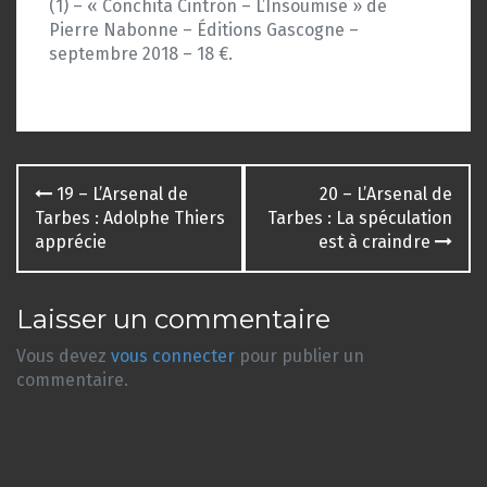
(1) – « Conchita Cintrón – L’Insoumise » de
Pierre Nabonne – Éditions Gascogne –
septembre 2018 – 18 €.
Navigation
19 – L’Arsenal de
20 – L’Arsenal de
des
Tarbes : Adolphe Thiers
Tarbes : La spéculation
apprécie
est à craindre
articles
Laisser un commentaire
Vous devez
vous connecter
pour publier un
commentaire.