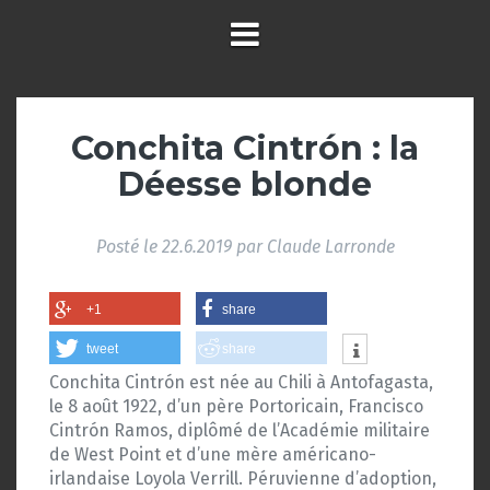
Conchita Cintrón : la
Déesse blonde
Posté le
22.6.2019
par
Claude Larronde
+1
share
tweet
share
Conchita Cintrón est née au Chili à Antofagasta,
le 8 août 1922, d’un père Portoricain, Francisco
Cintrón Ramos, diplômé de l’Académie militaire
de West Point et d’une mère américano-
irlandaise Loyola Verrill. Péruvienne d’adoption,