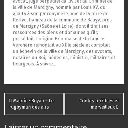
avocat, juge perpétuel au Civil et au Criminel de
la ville de Marcigny, nommé par Louis XV, qui
ajouta à son patronyme le nom de la terre de
Reffye, hameau de la commune de Baugy, près
de Marcigny (Saône et Loire), dont il tirait ses
ressources des biens et domaines qu’il y
possédait. L’origine Brionnaise de la famille
Verchère remontait au XIIIe siècle et comptait
un échevin de la ville de Marcigny, des avocats,
notaires du Roi, médecins, ministre, militaires et
bourgeois. À suivre…
Navigation
Maurice Boyau – Le
Contes terribles et
des
rugbyman des airs
merveilleux
articles
Laisser un commentaire