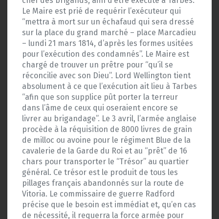
chef des brigands, afin d’être exécuté à Tarbes.
Le Maire est prié de requérir l’exécuteur qui
“mettra à mort sur un échafaud qui sera dressé
sur la place du grand marché – place Marcadieu
– lundi 21 mars 1814, d’après les formes usitées
pour l’exécution des condamnés”. Le Maire est
chargé de trouver un prêtre pour “qu’il se
réconcilie avec son Dieu”. Lord Wellington tient
absolument à ce que l’exécution ait lieu à Tarbes
“afin que son supplice pût porter la terreur
dans l’âme de ceux qui oseraient encore se
livrer au brigandage”. Le 3 avril, l’armée anglaise
procède à la réquisition de 8000 livres de grain
de milloc ou avoine pour le régiment Blue de la
cavalerie de la Garde du Roi et au “prêt” de 16
chars pour transporter le “Trésor” au quartier
général. Ce trésor est le produit de tous les
pillages français abandonnés sur la route de
Vitoria. Le commissaire de guerre Radford
précise que le besoin est immédiat et, qu’en cas
de nécessité, il requerra la force armée pour