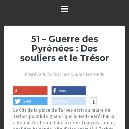
51 – Guerre des
Pyrénées : Des
souliers et le Trésor
Posté le
16.12.2017
par
Claude Larronde
+1
share
tweet
share
Le Cdt de la place de Tarbes écrit au maire de
Tarbes pour lui signaler que le Feld-maréchal lui
a donné l’ordre de faire arrêter François Latour,