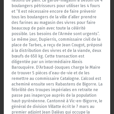
rations de pain. Le garde-magasin a besoin de 4
boulangers pétrisseurs pour utiliser les 4 fours
et “Il est nécessaire encore de faire prévenir
tous les boulangers de la ville d’aller prendre
des farines au magasin des vivres pour faire
beaucoup de pain avec toute la célérité
possible. Les besoins de l’Armée sont urgents”.
Le même jour, Dupierris, commissaire civil de la
place de Tarbes, a reçu de Jean Cougot, préposé
à la distribution des vivres et de la viande, deux
bœufs de 650 kg. Cette transaction est
diligentée par un intermédiaire Alexis
Barouquère. D’Arbaud-Jouques charge le Maire
de trouver 5 pièces d’eau-de-vie et de les
remettre au commissaire Catalogne. L’alcool est
acheminé ensuite vers Rabastens de Bigorre. La
fébrilité des troupes impériales en retraite ne
passe pas inaperçue auprès de la population
haut-pyrénéenne. Cantonné à Vic-en-Bigorre, le
général de division Villatte écrit le 7 mars au
premier adjoint Jean Daléas qui occupe la