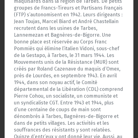
maquisards dans la région de Tarbes. De petits
groupes de Francs-Tireurs et Partisans Français
(FTP) s’autonomisent en 1942. Leurs dirigeants :
Jean Toujas, Marcel Biard et André Chastellain
recrutent dans les usines de Tarbes,
Lannemezan et Bagnères-de-Bigorre. Une
bonne place est réservée au Corps Franc
Pommiès qui élimine l’italien Vidoni, sous-chef
de la Gestapo, à Tarbes, le 31 mars 1944. Les
Mouvements unis de la Résistance (MUR) sont
créés par Roland Cazenave du maquis d’Omex,
près de Lourdes, en septembre 1943. En avril
1944, dans son noyau actif, le Comité
départemental de la Libération (CDL) comprend
Pierre Cohou, un socialiste, un communiste et
un syndicaliste CGT. Entre 1943 et 1944, plus
d’une centaine de coups de main sont
dénombrés à Tarbes, Bagnères-de-Bigorre et
dans de petits villages. Les activités et les
souffrances des résistants y sont relatées.
Quinze d’entr’eux y ont donné leur vie. Aussi, au