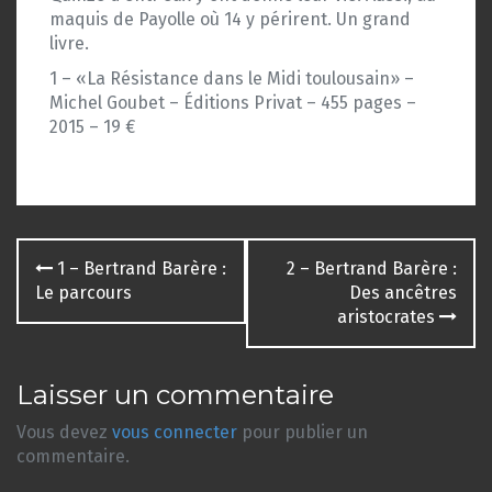
maquis de Payolle où 14 y périrent. Un grand
livre.
1 – «La Résistance dans le Midi toulousain» –
Michel Goubet – Éditions Privat – 455 pages –
2015 – 19 €
Navigation
1 – Bertrand Barère :
2 – Bertrand Barère :
des
Le parcours
Des ancêtres
aristocrates
articles
Laisser un commentaire
Vous devez
vous connecter
pour publier un
commentaire.