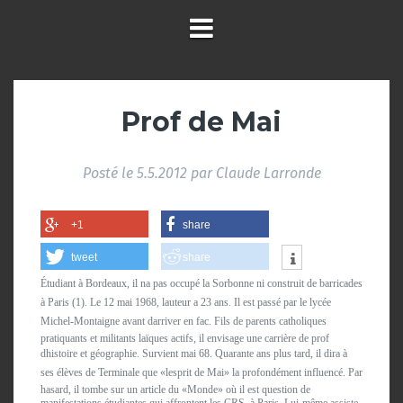
Prof de Mai
Posté le
5.5.2012
par
Claude Larronde
+1
share
tweet
share
Étudiant à Bordeaux, il na pas occupé la Sorbonne ni construit de barricades
à Paris (1). Le 12 mai 1968, lauteur a 23 ans. Il est passé par le lycée
Michel-Montaigne avant darriver en fac. Fils de parents catholiques
pratiquants et militants laïques actifs, il envisage une carrière de prof
dhistoire et géographie. Survient mai 68. Quarante ans plus tard, il dira à
ses élèves de Terminale que «lesprit de Mai» la profondément influencé. Par
hasard, il tombe sur un article du «Monde» où il est question de