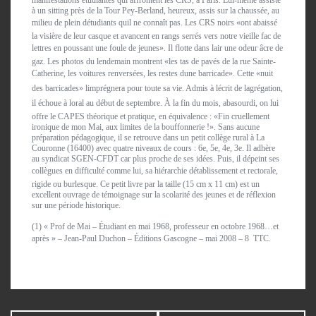
manifestations étudiantes qui affrontent les CRS, à Paris. Lui-même assiste
à un sitting près de la Tour Pey-Berland, heureux, assis sur la chaussée, au
milieu de plein détudiants quil ne connaît pas. Les CRS noirs «ont abaissé
la visière de leur casque et avancent en rangs serrés vers notre vieille fac de
lettres en poussant une foule de jeunes». Il flotte dans lair une odeur âcre de
gaz. Les photos du lendemain montrent «les tas de pavés de la rue Sainte-
Catherine, les voitures renversées, les restes dune barricade». Cette «nuit
des barricades» limprégnera pour toute sa vie. Admis à lécrit de lagrégation,
il échoue à loral au début de septembre. À la fin du mois, abasourdi, on lui
offre le CAPES théorique et pratique, en équivalence : «Fin cruellement
ironique de mon Mai, aux limites de la bouffonnerie !». Sans aucune
préparation pédagogique, il se retrouve dans un petit collège rural à La
Couronne (16400) avec quatre niveaux de cours : 6e, 5e, 4e, 3e. Il adhère
au syndicat SGEN-CFDT car plus proche de ses idées. Puis, il dépeint ses
collègues en difficulté comme lui, sa hiérarchie détablissement et rectorale,
rigide ou burlesque. Ce petit livre par la taille (15 cm x 11 cm) est un
excellent ouvrage de témoignage sur la scolarité des jeunes et de réflexion
sur une période historique.
(1) « Prof de Mai – Étudiant en mai 1968, professeur en octobre 1968…et
après » – Jean-Paul Duchon – Éditions Gascogne – mai 2008 – 8  TTC.